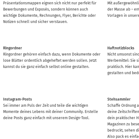
Präsentationsmappen eignen sich nicht nur perfekt für
Mit außergewöhnli
Bewerbungen und Exposés, sondern können auch
der Masse ab – en
wichtige Dokumente, Rechnungen, Flyer, Berichte oder
Vorlagen in unser
Notizen schnell und sicher verstauen.
Ringordner
Haftnotizblocks
Ringordner gehören einfach dazu, wenn Dokumente oder
Nicht umsonst sind
lose Blätter ordentlich abgeheftet werden sollen. Jetzt
Werbemittel: Sie s
kannst du sie ganz einfach selbst online gestalten.
praktisch. Hier ka
gestalten und bed
Instagram-Posts
Stehsammler
Sei immer am Puls der Zeit und teile die wichtigen
Schaffe Ordnung a
Momente deines Lebens mit deiner Community. Erstelle
deine Zeitschrift
deine Posts ganz einfach mit unserem Design-Tool.
dein praktischer 
Magazinen zu bese
bedruckt, sehen d
Also pack es einfa