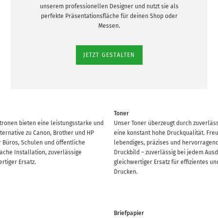
unserem professionellen Designer und nutzt sie als
perfekte Präsentationsfläche für deinen Shop oder
Messen.
JETZT GESTALTEN
Toner
ronen bieten eine leistungsstarke und
Unser Toner überzeugt durch zuverläss
lternative zu Canon, Brother und HP
eine konstant hohe Druckqualität. Freu
r Büros, Schulen und öffentliche
lebendiges, präzises und hervorragen
fache Installation, zuverlässige
Druckbild – zuverlässig bei jedem Ausd
rtiger Ersatz.
gleichwertiger Ersatz für effizientes u
Drucken.
Briefpapier