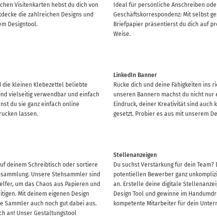
chen Visitenkarten hebst du dich von
Ideal für persönliche Anschreiben ode
tdecke die zahlreichen Designs und
Geschäftskorrespondenz: Mit selbst ge
em Designtool.
Briefpapier präsentierst du dich auf p
Weise.
LinkedIn Banner
 die kleinen Klebezettel beliebte
Rücke dich und deine Fähigkeiten ins ric
ind vielseitig verwendbar und einfach
unseren Bannern machst du nicht nur 
nnst du sie ganz einfach online
Eindruck, deiner Kreativität sind auch
rucken lassen.
gesetzt. Probier es aus mit unserem De
Stellenanzeigen
uf deinem Schreibtisch oder sortiere
Du suchst Verstärkung für dein Team? 
ensammlung. Unsere Stehsammler sind
potentiellen Bewerber ganz unkomplizie
Helfer, um das Chaos aus Papieren und
an. Erstelle deine digitale Stellenanz
itigen. Mit deinem eigenen Design
Design Tool und gewinne im Handumdr
ie Sammler auch noch gut dabei aus.
kompetente Mitarbeiter für dein Unte
ch an! Unser Gestaltungstool