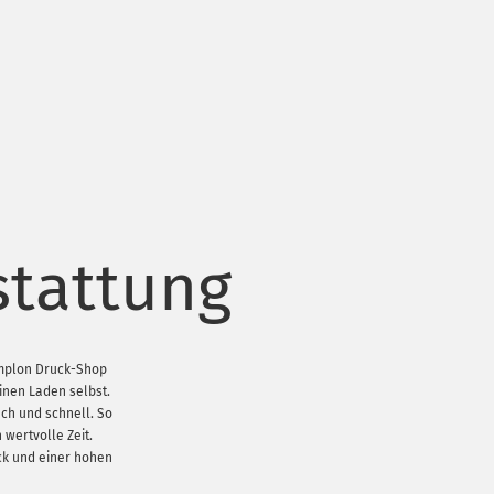
stattung
implon Druck-Shop
inen Laden selbst.
ch und schnell. So
 wertvolle Zeit.
ck und einer hohen