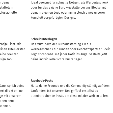
r deine
Ideal geeignet für schnelle Notizen, als Werbegeschenk
staltetem
oder für das eigene Büro – gestalte bei uns Blöcke mit
rofessionelle
deinem eigenen Logo oder nimm gleich eines unserer
komplett vorgefertigten Designs.
Schreibunterlagen
htige Licht. Mit
Das Must-have der Büroausstattung. Ob als
einen guten ersten
Werbegeschenk für Kunden oder Geschäftspartner - dein
 keine Grenzen
Logo sticht dabei mit jeder Notiz ins Auge. Gestalte jetzt
sign-Tool!
deine individuelle Schreibunterlagen.
Facebook-Posts
Dann sprich deine
Halte deine Freunde und die Community ständig auf dem
rt direkt online
Laufenden. Mit unserem Design-Tool erstellst du
eige mit unserem
atemberaubende Posts, um diese mit der Welt zu teilen.
ehen neue,
rnehmen.