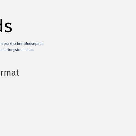
ds
ren praktischen Mousepads
Gestaltungstools dein
ormat