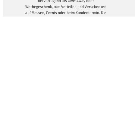
hervorragend als Give-Away oder
Werbegeschenk, zum Verteilen und Verschenken
auf Messen, Events oder beim Kundentermin. Die
Gestaltung deiner Mousepads ist mit Simplon
Druck-Shop online kinderleicht. Starte hier
einfach das FreeDesign-Tool und lege los. Dann
einfach den Auftrag abschicken und wir drucken
deine Motive auf die Mousepads.
DESIGNVORLAGEN ZEIGEN
Individuel