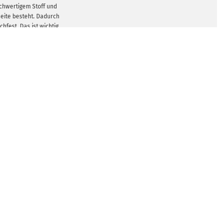
chwertigem Stoff und
seite besteht. Dadurch
hfest. Das ist wichtig,
Pad beim Bewegen der
chen. So bleibt das
llem Arbeiten am PC an
sition.
GEN ZEIGEN
einem Stück