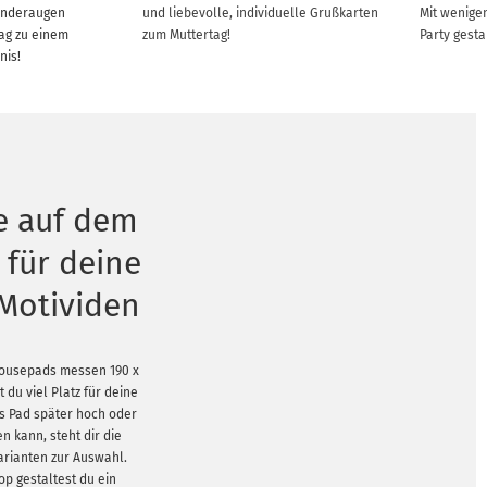
inderaugen
und liebevolle, individuelle Grußkarten
Mit wenigen
Tag zu einem
zum Muttertag!
Party gesta
nis!
he auf dem
für deine
 Motividen
 Mousepads messen 190 x
 du viel Platz für deine
as Pad später hoch oder
 kann, steht dir die
arianten zur Auswahl.
p gestaltest du ein