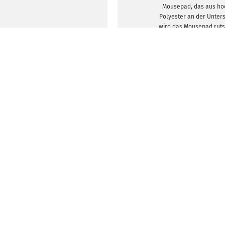
Mousepad, das aus ho
Polyester an der Unter
wird das Mousepad rutsc
denn sonst kann das 
Mouse leicht verruts
Mousepad auch bei schne
seiner Po
DESIGNVORLA
l gestaltete Mousepads schon ab 
bestellen