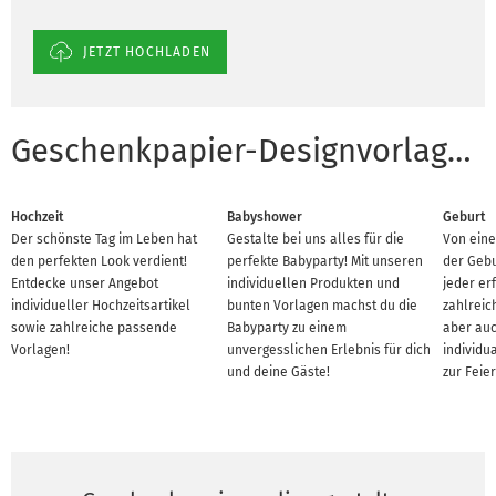
JETZT HOCHLADEN
Geschenkpapier-Designvorlagen für Anlässe
Hochzeit
Babyshower
Geburt
Der schönste Tag im Leben hat
Gestalte bei uns alles für die
Von eine
den perfekten Look verdient!
perfekte Babyparty! Mit unseren
der Gebu
Entdecke unser Angebot
individuellen Produkten und
jeder er
individueller Hochzeitsartikel
bunten Vorlagen machst du die
zahlreic
sowie zahlreiche passende
Babyparty zu einem
aber auc
Vorlagen!
unvergesslichen Erlebnis für dich
individu
und deine Gäste!
zur Feier