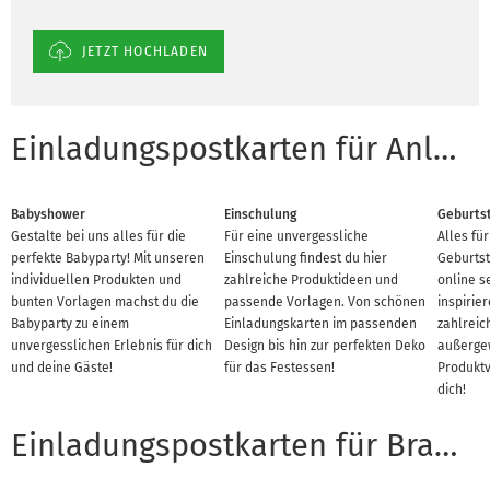
JETZT HOCHLADEN
Einladungspostkarten für Anlässe
Babyshower
Einschulung
Geburts
Gestalte bei uns alles für die
Für eine unvergessliche
Alles fü
perfekte Babyparty! Mit unseren
Einschulung findest du hier
Geburtst
individuellen Produkten und
zahlreiche Produktideen und
online s
bunten Vorlagen machst du die
passende Vorlagen. Von schönen
inspirie
Babyparty zu einem
Einladungskarten im passenden
zahlreic
unvergesslichen Erlebnis für dich
Design bis hin zur perfekten Deko
außerge
und deine Gäste!
für das Festessen!
Produktv
dich!
Einladungspostkarten für Branchen