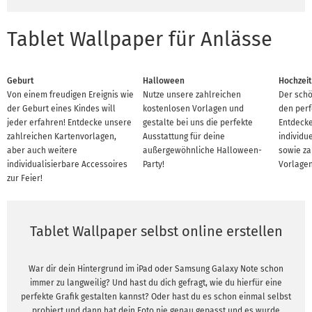
Tablet Wallpaper für Anlässe
Geburt
Halloween
Hochzeit
Von einem freudigen Ereignis wie
Nutze unsere zahlreichen
Der schö
der Geburt eines Kindes will
kostenlosen Vorlagen und
den perf
jeder erfahren! Entdecke unsere
gestalte bei uns die perfekte
Entdecke
zahlreichen Kartenvorlagen,
Ausstattung für deine
individu
aber auch weitere
außergewöhnliche Halloween-
sowie za
individualisierbare Accessoires
Party!
Vorlagen
zur Feier!
Tablet Wallpaper selbst online erstellen
War dir dein Hintergrund im iPad oder Samsung Galaxy Note schon
immer zu langweilig? Und hast du dich gefragt, wie du hierfür eine
perfekte Grafik gestalten kannst? Oder hast du es schon einmal selbst
probiert und dann hat dein Foto nie genau gepasst und es wurde