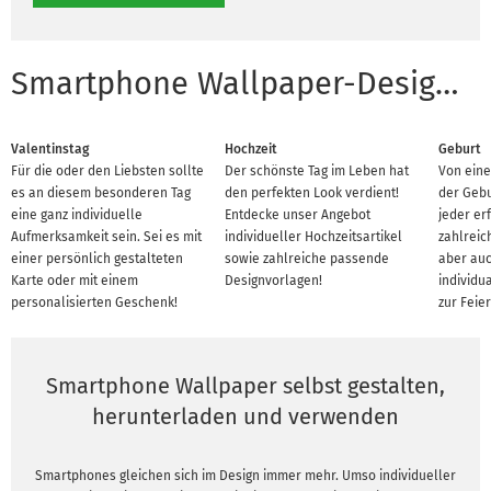
Smartphone Wallpaper-Designvorlagen für Anlässe
Valentinstag
Hochzeit
Geburt
Für die oder den Liebsten sollte
Der schönste Tag im Leben hat
Von eine
es an diesem besonderen Tag
den perfekten Look verdient!
der Gebu
eine ganz individuelle
Entdecke unser Angebot
jeder er
Aufmerksamkeit sein. Sei es mit
individueller Hochzeitsartikel
zahlreic
einer persönlich gestalteten
sowie zahlreiche passende
aber auc
Karte oder mit einem
Designvorlagen!
individu
personalisierten Geschenk!
zur Feier
Smartphone Wallpaper selbst gestalten,
herunterladen und verwenden
Smartphones gleichen sich im Design immer mehr. Umso individueller