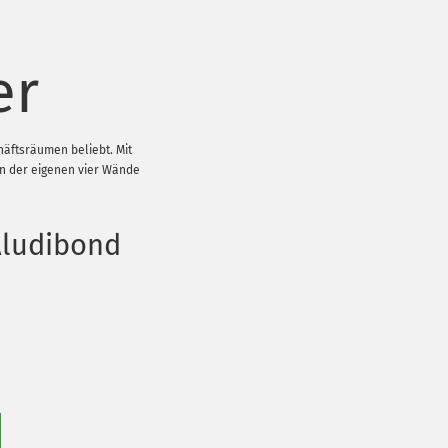
er
häftsräumen beliebt. Mit
rn der eigenen vier Wände
Aludibond