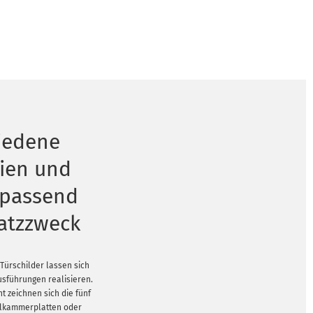
iedene
lien und
 passend
atzzweck
 Türschilder lassen sich
usführungen realisieren.
t zeichnen sich die fünf
hlkammerplatten oder