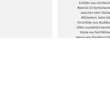
Schilder aus Leichtsch
Material ist Hartschaum
zwischen einer Stärk
Millimetern. Hohe St
Türschilder aus Aludibo
Silber auswählen kannst
Stärke von fünf Millim
ebenso wie Plexiglasschi
Formate stehen dir zur 
quadratische. Die Größe
148 x 148 Millimetern bis
841 x 1.189 Millimetern
wir auf Wunsch die Ecken
Bohrung einfügen. So läss
aufhä
DESIGNVORLA