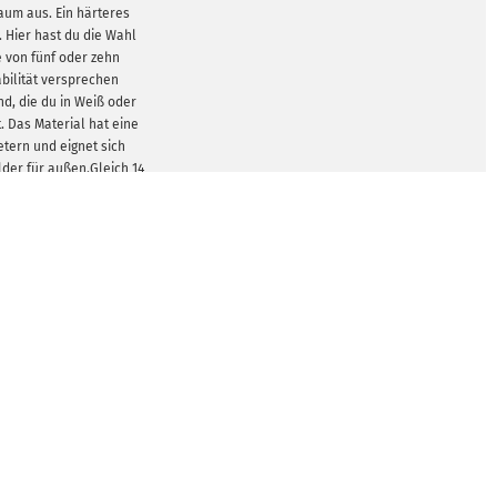
aum aus. Ein härteres
. Hier hast du die Wahl
e von fünf oder zehn
abilität versprechen
nd, die du in Weiß oder
. Das Material hat eine
etern und eignet sich
lder für außen.Gleich 14
Auswahl, darunter drei
 reicht von handlichen
 zu imposanten DIN A0 mit
. Nach dem Druck können
 abrunden und z.B. eine
t sich das Schild leicht
ngen.
GEN ZEIGEN