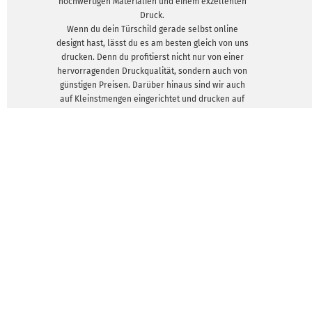
hochwertigen Materialien und einem exzellenten
Druck.
Wenn du dein Türschild gerade selbst online
designt hast, lässt du es am besten gleich von uns
drucken. Denn du profitierst nicht nur von einer
hervorragenden Druckqualität, sondern auch von
günstigen Preisen. Darüber hinaus sind wir auch
auf Kleinstmengen eingerichtet und drucken auf
Wunsch auch nur ein einziges Türschild für dich.
Perfekte Voraussetzungen, um gleich kreativ zu
werden und das eigene Zuhause, das Büro oder
die Praxis zu verschönern. Möchtest du gleich
mehrere Eingänge, z.B. in einem Gewerbegebäude
mit deinen Türschildern ausstatten, erstellen wir
gerne bis zu 100 Schilder pro Auftrag für dich.
DESIGNVORLAGEN ZEIGEN