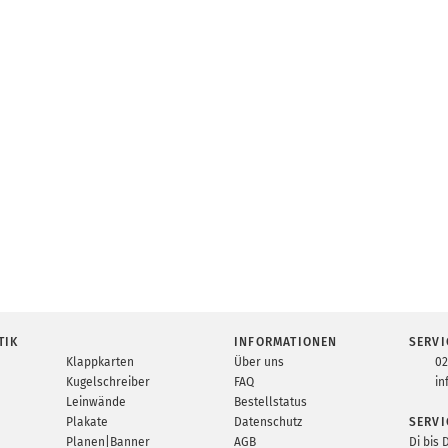
TIK
INFORMATIONEN
SERVI
Klappkarten
Über uns
02
Kugelschreiber
FAQ
in
Leinwände
Bestellstatus
Plakate
Datenschutz
SERVI
Planen|Banner
AGB
Di bis 