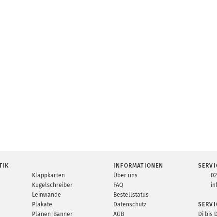
TIK
INFORMATIONEN
SERVI
Klappkarten
Über uns
02
Kugelschreiber
FAQ
in
Leinwände
Bestellstatus
Plakate
Datenschutz
SERVI
Planen|Banner
AGB
Di bis 