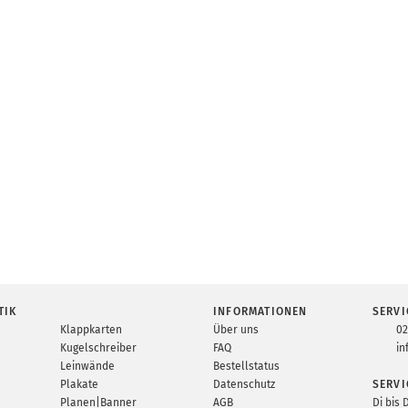
TIK
INFORMATIONEN
SERVI
Klappkarten
Über uns
02
Kugelschreiber
FAQ
in
Leinwände
Bestellstatus
Plakate
Datenschutz
SERVI
Planen|Banner
AGB
Di bis 