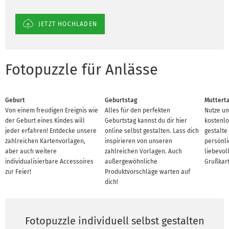
JETZT HOCHLADEN
Fotopuzzle für Anlässe
Geburt
Geburtstag
Muttert
Von einem freudigen Ereignis wie
Alles für den perfekten
Nutze un
der Geburt eines Kindes will
Geburtstag kannst du dir hier
kostenlo
jeder erfahren! Entdecke unsere
online selbst gestalten. Lass dich
gestalte
zahlreichen Kartenvorlagen,
inspirieren von unseren
persönl
aber auch weitere
zahlreichen Vorlagen. Auch
liebevoll
individualisierbare Accessoires
außergewöhnliche
Grußkart
zur Feier!
Produktvorschläge warten auf
dich!
Fotopuzzle individuell selbst gestalten