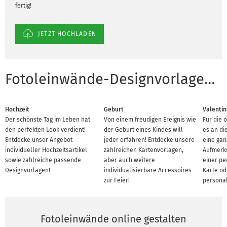
fertig!
JETZT HOCHLADEN
Fotoleinwände-Designvorlagen für Anlässe
Hochzeit
Geburt
Valentin
Der schönste Tag im Leben hat
Von einem freudigen Ereignis wie
Für die 
den perfekten Look verdient!
der Geburt eines Kindes will
es an d
Entdecke unser Angebot
jeder erfahren! Entdecke unsere
eine gan
individueller Hochzeitsartikel
zahlreichen Kartenvorlagen,
Aufmerks
sowie zahlreiche passende
aber auch weitere
einer pe
Designvorlagen!
individualisierbare Accessoires
Karte od
zur Feier!
personal
Fotoleinwände online gestalten