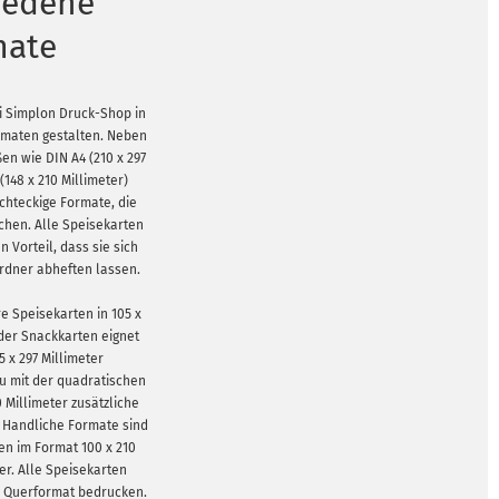
iedene
mate
i Simplon Druck-Shop in
rmaten gestalten. Neben
en wie DIN A4 (210 x 297
(148 x 210 Millimeter)
echteckige Formate, die
hen. Alle Speisekarten
 Vorteil, dass sie sich
Ordner abheften lassen.
e Speisekarten in 105 x
 oder Snackkarten eignet
5 x 297 Millimeter
u mit der quadratischen
0 Millimeter zusätzliche
 Handliche Formate sind
en im Format 100 x 210
ter. Alle Speisekarten
r Querformat bedrucken.