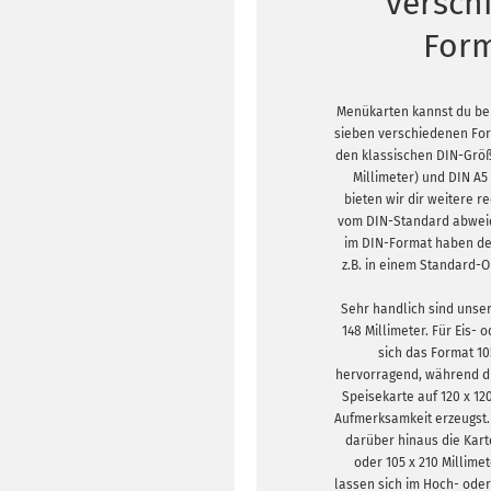
versch
For
Menükarten kannst du be
sieben verschiedenen Fo
den klassischen DIN-Größ
Millimeter) und DIN A5 
bieten wir dir weitere r
vom DIN-Standard abweic
im DIN-Format haben den
z.B. in einem Standard-
Sehr handlich sind unser
148 Millimeter. Für Eis-
sich das Format 10
hervorragend, während d
Speisekarte auf 120 x 12
Aufmerksamkeit erzeugst.
darüber hinaus die Kart
oder 105 x 210 Millime
lassen sich im Hoch- ode