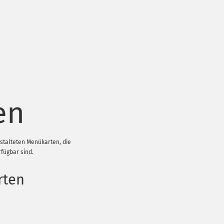
en
estalteten Menükarten, die
rfügbar sind.
rten