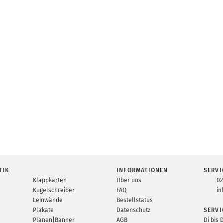
TIK
INFORMATIONEN
SERVI
Klappkarten
Über uns
02
Kugelschreiber
FAQ
in
Leinwände
Bestellstatus
Plakate
Datenschutz
SERVI
Planen|Banner
AGB
Di bis 