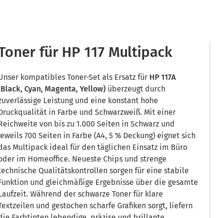
Toner für HP 117 Multipack
Unser kompatibles Toner-Set als Ersatz für
HP 117A
(Black, Cyan, Magenta, Yellow)
überzeugt durch
zuverlässige Leistung und eine konstant hohe
Druckqualität in Farbe und Schwarzweiß. Mit einer
Reichweite von bis zu 1.000 Seiten in Schwarz und
jeweils 700 Seiten in Farbe (A4, 5 % Deckung) eignet sich
das Multipack ideal für den täglichen Einsatz im Büro
oder im Homeoffice. Neueste Chips und strenge
technische Qualitätskontrollen sorgen für eine stabile
Funktion und gleichmäßige Ergebnisse über die gesamte
Laufzeit. Während der schwarze Toner für klare
Textzeilen und gestochen scharfe Grafiken sorgt, liefern
die Farbtinten lebendige, präzise und brillante