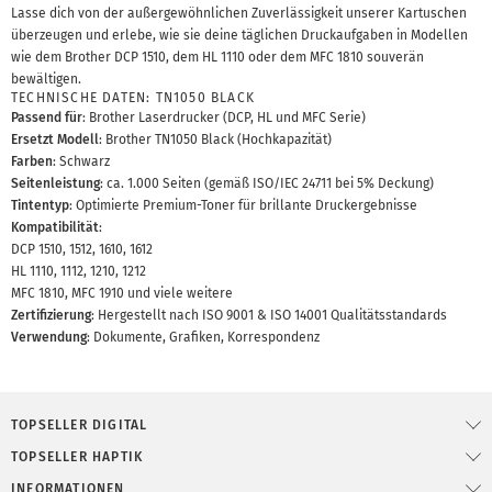
Lasse dich von der außergewöhnlichen Zuverlässigkeit unserer Kartuschen
überzeugen und erlebe, wie sie deine täglichen Druckaufgaben in Modellen
wie dem Brother DCP 1510, dem HL 1110 oder dem MFC 1810 souverän
bewältigen.
TECHNISCHE DATEN: TN1050 BLACK
Passend für
: Brother Laserdrucker (DCP, HL und MFC Serie)
Ersetzt Modell
: Brother TN1050 Black (Hochkapazität)
Farben
: Schwarz
Seitenleistung
: ca. 1.000 Seiten (gemäß ISO/IEC 24711 bei 5% Deckung)
Tintentyp
: Optimierte Premium-Toner für brillante Druckergebnisse
Kompatibilität
:
DCP 1510, 1512, 1610, 1612
HL 1110, 1112, 1210, 1212
MFC 1810, MFC 1910 und viele weitere
Zertifizierung
: Hergestellt nach ISO 9001 & ISO 14001 Qualitätsstandards
Verwendung
: Dokumente, Grafiken, Korrespondenz
TOPSELLER DIGITAL
TOPSELLER HAPTIK
INFORMATIONEN